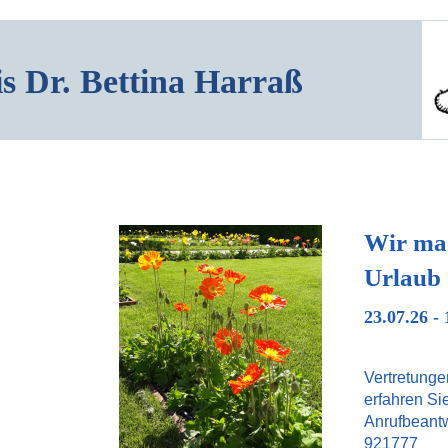
is Dr. Bettina Harraß
Wir ma
Urlaub
23.07.26 - 
Vertretunge
erfahren Si
Anrufbeantw
921777