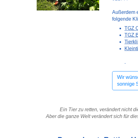
Außerdem e
folgende Kl
TGZ O
TGZ 
Tierkl
Kleint
.
Wir wüns
sonnige 
Ein Tier zu retten, verändert nicht di
Aber die ganze Welt verändert sich für die