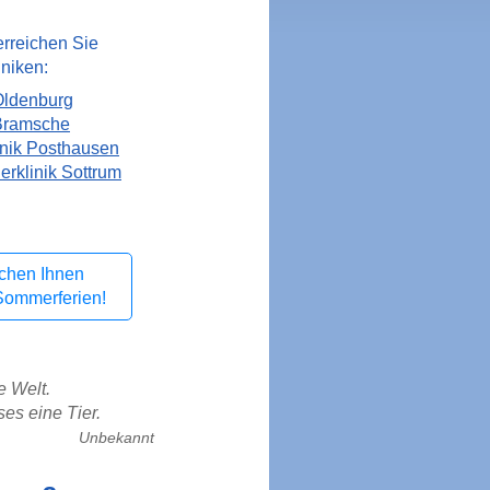
rreichen Sie
iniken:
ldenburg
Bramsche
inik Posthausen
ierklinik Sottrum
chen Ihnen
Sommerferien!
e Welt.
ses eine Tier.
Unbekannt