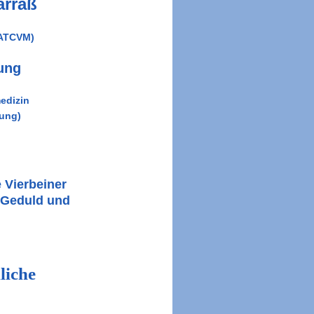
arraß
WATCVM)
ung
edizin
rung)
e Vierbeiner
d Geduld und
liche