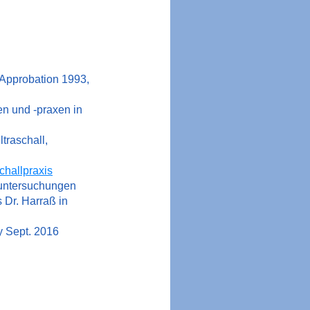
 Approbation 1993,
en und -praxen in
traschall,
challpraxis
luntersuchungen
 Dr. Harraß in
gy Sept. 2016