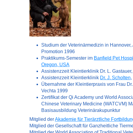
Studium der Veterinärmedizin in Hannover,
Promotion 1996
Praktikums-Semester im
Banfield Pet Hospi
Oregon, USA
Assistenzzeit Kleintierklinik Dr. L. Gastauer
Assistenzzeit Kleintierklinik
Dr. J. Scholten
,
Übernahme der Kleintierpraxis von Frau Dr. 
Vechta 1999
Zertifikat der Qi Academy und World Associa
Chinese Veterinary Medicine (WATCVM) Ma
Basisausbildung Veterinärakupunktur
Mitglied der
Akademie für Tierärztliche Fortbildun
Mitglied der Gesellschaft für Ganzheitliche Tierm
Mitglied der World Association of Traditional Vet