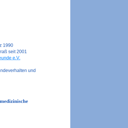
ez 1990
rraß seit 2001
eunde e.V.
undeverhalten und
zinische