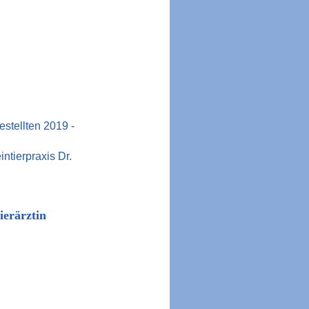
stellten 2019 -
ntierpraxis Dr.
rztin