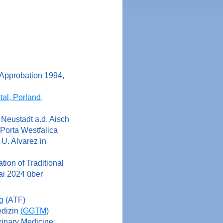
 Approbation 1994,
tal, Porland,
, Neustadt a.d. Aisch
 Porta Westfalica
U. Alvarez in
tion of Traditional
i 2024 über
g
(ATF)
edizin
(GGTM
)
erinary Medicine