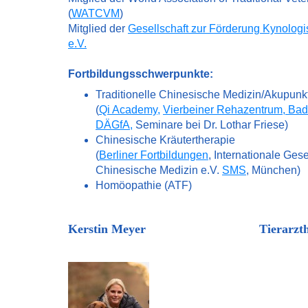
(
WATCVM
)
Mitglied der
Gesellschaft zur Förderung Kynolog
e.V.
Fortbildungsschwerpunkte:
Traditionelle Chinesische Medizin/Akupunk
(
Qi Academy
,
Vierbeiner Rehazentrum, Ba
DÄGfA
,
Seminare bei Dr. Lothar Friese)
Chinesische Kräutertherapie
(
Berliner Fortbildungen
, Internationale Gese
Chinesische Medizin e.V.
SMS
, München)
Homöopathie (ATF)
Kerstin Meyer Tierarzthelf