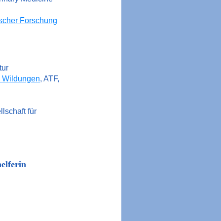
ischer Forschung
tur
d Wildungen
, ATF,
llschaft für
erin