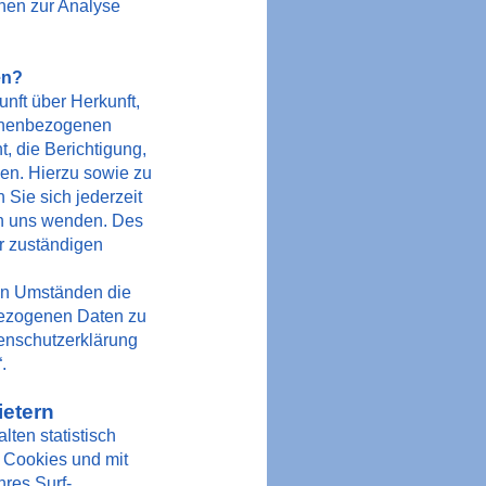
nen zur Analyse
en?
unft über Herkunft,
onenbezogenen
, die Berichtigung,
en. Hierzu sowie zu
Sie sich jederzeit
n uns wenden. Des
r zuständigen
en Umständen die
bezogenen Daten zu
tenschutzerklärung
.
ietern
ten statistisch
 Cookies und mit
res Surf-