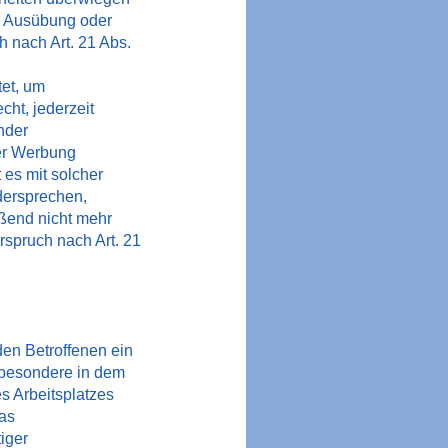
, Ausübung oder
 nach Art. 21 Abs.
et, um
ht, jederzeit
nder
er Werbung
t es mit solcher
dersprechen,
ßend nicht mehr
spruch nach Art. 21
en Betroffenen ein
sbesondere in dem
es Arbeitsplatzes
as
iger