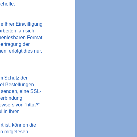
ehelfe.
e Ihrer Einwilligung
arbeiten, an sich
inenlesbaren Format
bertragung der
n, erfolgt dies nur,
um Schutz der
iel Bestellungen
r senden, eine SSL-
Verbindung
wsers von “http://”
 in Ihrer
t ist, können die
ten mitgelesen