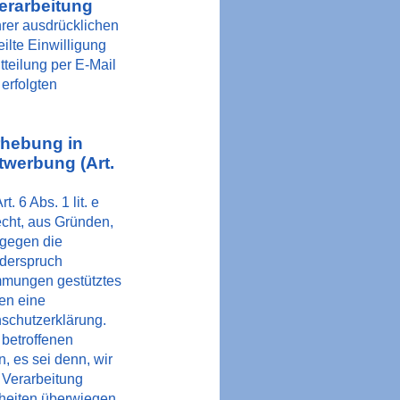
verarbeitung
hrer ausdrücklichen
eilte Einwilligung
tteilung per E-Mail
erfolgten
rhebung in
twerbung (Art.
 6 Abs. 1 lit. e
echt, aus Gründen,
 gegen die
iderspruch
timmungen gestütztes
nen eine
nschutzerklärung.
 betroffenen
 es sei denn, wir
 Verarbeitung
iheiten überwiegen