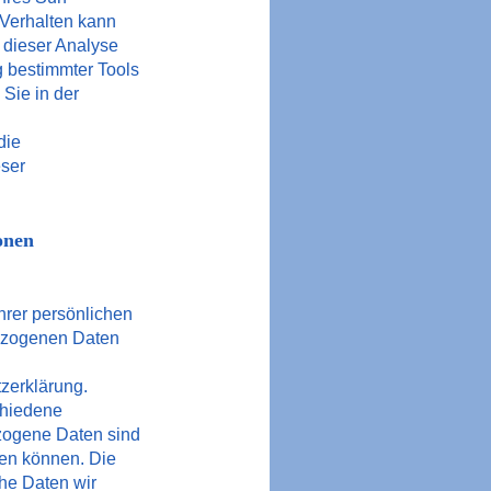
-Verhalten kann
 dieser Analyse
g bestimmter Tools
 Sie in der
die
eser
onen
hrer persönlichen
bezogenen Daten
zerklärung.
chiedene
ogene Daten sind
den können. Die
che Daten wir